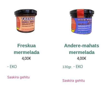
Freskua
Andere-mahats
mermelada
mermelada
4,00€
4,00€
-
EKO
-
EKO
130gr.
Saskira gehitu
Saskira gehitu