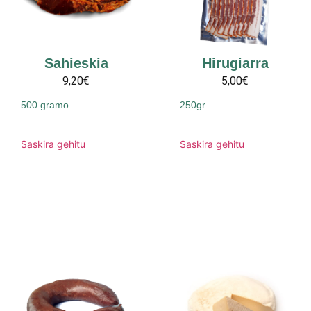
Sahieskia
Hirugiarra
9,20€
5,00€
500 gramo
250gr
Saskira gehitu
Saskira gehitu