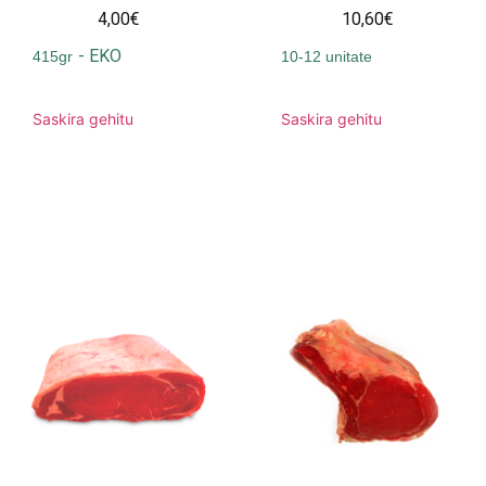
4,00€
10,60€
-
EKO
415gr
10-12 unitate
Saskira gehitu
Saskira gehitu