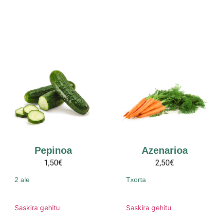
Pepinoa
Azenarioa
1,50€
2,50€
2 ale
Txorta
Saskira gehitu
Saskira gehitu