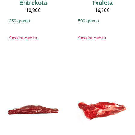
Entrekota
Txuleta
10,80€
16,30€
250 gramo
500 gramo
Saskira gehitu
Saskira gehitu