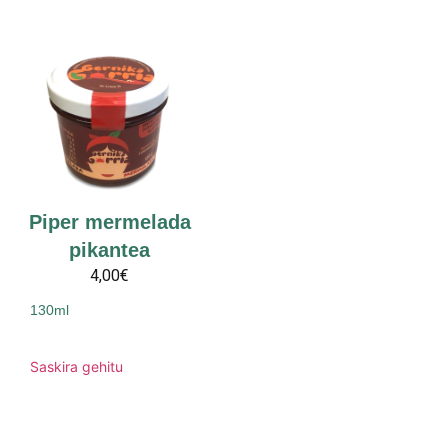
Piper mermelada
pikantea
4,00€
130ml
Saskira gehitu