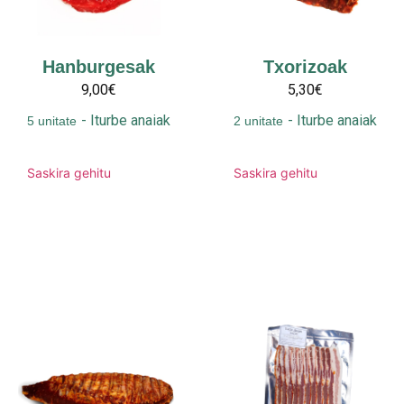
Hanburgesak
Txorizoak
9,00€
5,30€
-
Iturbe anaiak
-
Iturbe anaiak
5 unitate
2 unitate
Saskira gehitu
Saskira gehitu