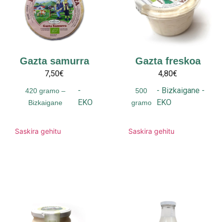
Gazta samurra
Gazta freskoa
7,50€
4,80€
-
-
Bizkaigane
-
420 gramo –
500
EKO
EKO
Bizkaigane
gramo
Saskira gehitu
Saskira gehitu