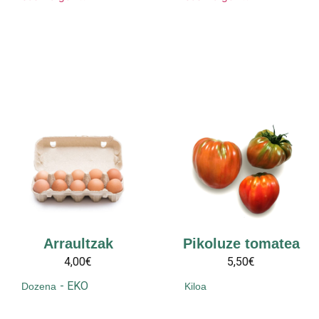
Arraultzak
Pikoluze tomatea
4,00€
5,50€
-
EKO
Dozena
Kiloa