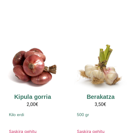
Kipula gorria
Berakatza
2,00€
3,50€
Kilo erdi
500 gr
Saskira gehitu
Saskira gehitu