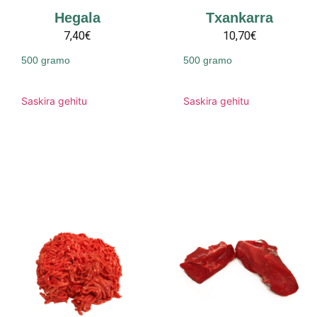
Hegala
Txankarra
7,40€
10,70€
500 gramo
500 gramo
Saskira gehitu
Saskira gehitu