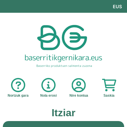
EUS
Nortzuk gara
Nola erosi
Nire kontua
Saskia
Itziar