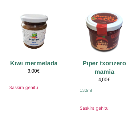
Kiwi mermelada
Piper txorizero
3,00€
mamia
4,00€
Saskira gehitu
130ml
Saskira gehitu