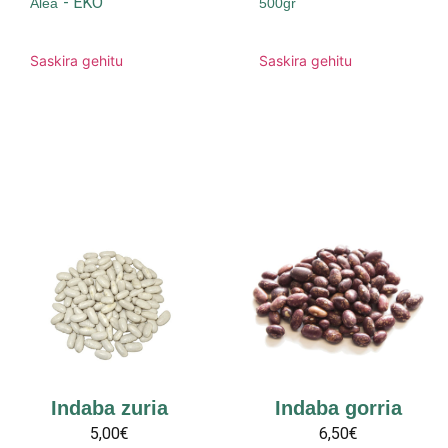
-
EKO
Alea
500gr
Saskira gehitu
Saskira gehitu
Indaba zuria
Indaba gorria
5,00€
6,50€