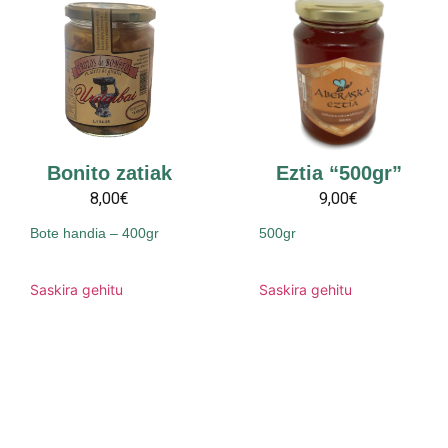
Bonito zatiak
Eztia “500gr”
8,00€
9,00€
Bote handia – 400gr
500gr
Saskira gehitu
Saskira gehitu