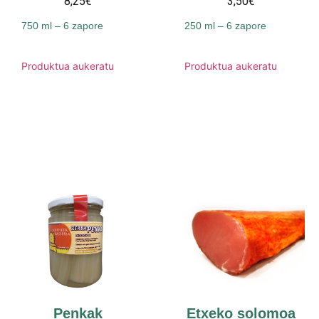
8,25€
3,50€
750 ml – 6 zapore
250 ml – 6 zapore
Produktua aukeratu
Produktua aukeratu
Penkak
Etxeko solomoa