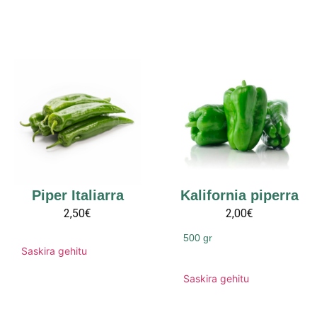
Piper Italiarra
Kalifornia piperra
2,50€
2,00€
500 gr
Saskira gehitu
Saskira gehitu