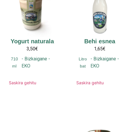
Yogurt naturala
Behi esnea
3,50€
1,65€
-
Bizkaigane
-
-
Bizkaigane
-
710
Litro
EKO
EKO
ml
bat
Saskira gehitu
Saskira gehitu