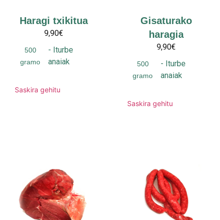
Haragi txikitua
Gisaturako
9,90€
haragia
9,90€
-
Iturbe
500
anaiak
gramo
-
Iturbe
500
anaiak
gramo
Saskira gehitu
Saskira gehitu