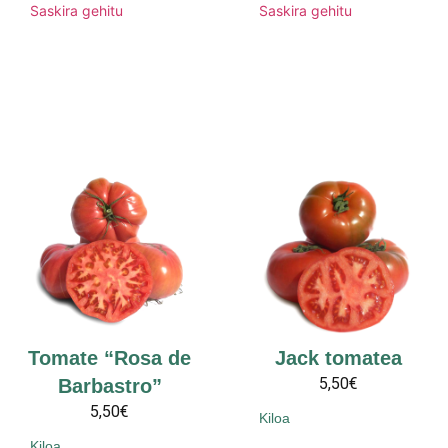
Saskira gehitu
Saskira gehitu
Tomate “Rosa de
Jack tomatea
5,50€
Barbastro”
5,50€
Kiloa
Kiloa