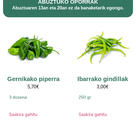
ABUZTUKO OPORRAK
Abuztuaren 13an eta 20an ez da banaketarik egongo.
Gernikako piperra
Ibarrako gindillak
5,70€
3,00€
3 dozena
250 gr
Saskira gehitu
Saskira gehitu