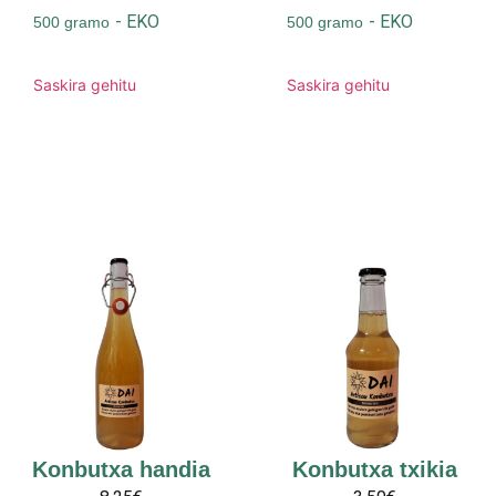
-
EKO
-
EKO
500 gramo
500 gramo
Saskira gehitu
Saskira gehitu
Konbutxa handia
Konbutxa txikia