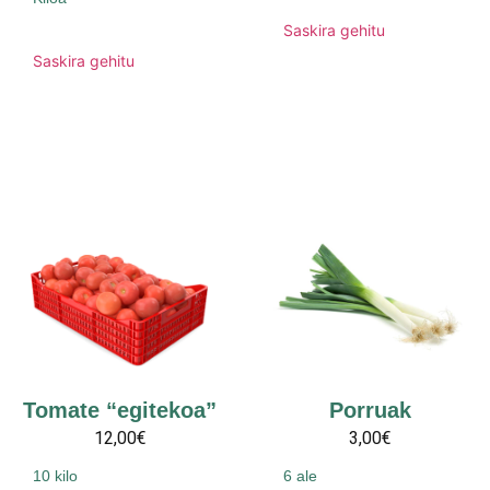
Saskira gehitu
Saskira gehitu
Tomate “egitekoa”
Porruak
12,00€
3,00€
10 kilo
6 ale