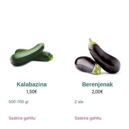
Kalabazina
Berenjenak
1,50€
2,00€
500-700 gr
2 ale
Saskira gehitu
Saskira gehitu