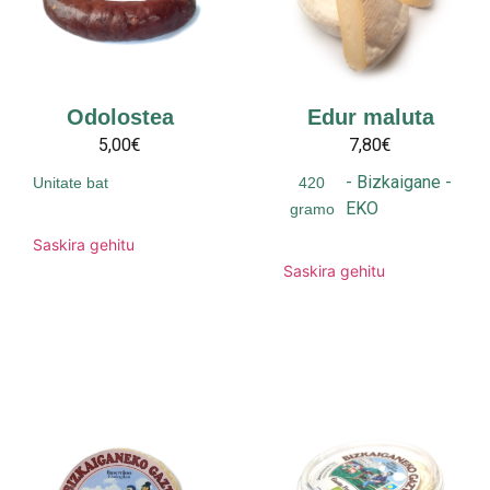
Odolostea
Edur maluta
5,00€
7,80€
-
Bizkaigane
-
Unitate bat
420
EKO
gramo
Saskira gehitu
Saskira gehitu