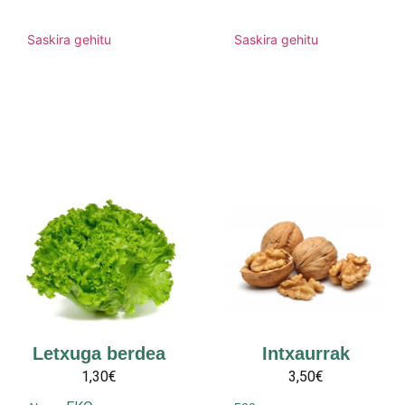
Saskira gehitu
Saskira gehitu
Letxuga berdea
Intxaurrak
1,30€
3,50€