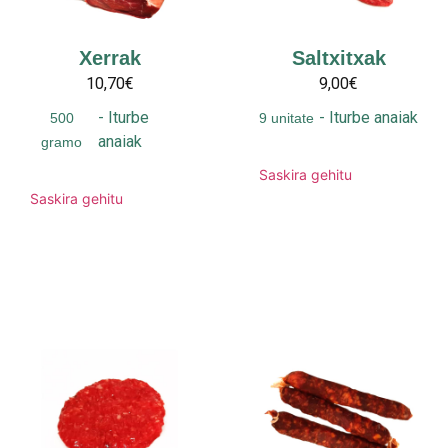
Xerrak
Saltxitxak
10,70€
9,00€
-
Iturbe
-
Iturbe anaiak
500
9 unitate
anaiak
gramo
Saskira gehitu
Saskira gehitu