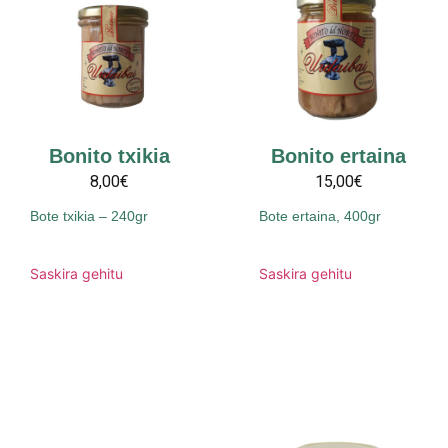
Bonito txikia
Bonito ertaina
8,00€
15,00€
Bote txikia – 240gr
Bote ertaina, 400gr
Saskira gehitu
Saskira gehitu