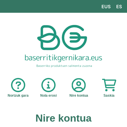
EUS
ES
Nortzuk gara
Nola erosi
Nire kontua
Saskia
Nire kontua