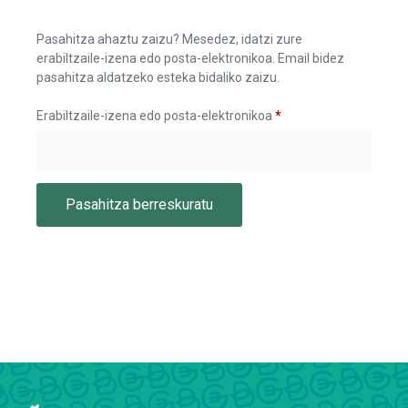
Pasahitza ahaztu zaizu? Mesedez, idatzi zure
erabiltzaile-izena edo posta-elektronikoa. Email bidez
pasahitza aldatzeko esteka bidaliko zaizu.
Erabiltzaile-izena edo posta-elektronikoa
*
Pasahitza berreskuratu