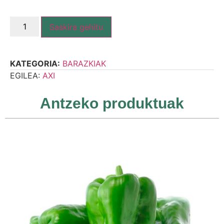
Saskira gehitu
KATEGORIA:
BARAZKIAK
EGILEA:
AXI
Antzeko produktuak