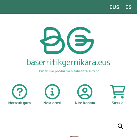
EUS
ES
Nortzuk gara
Nola erosi
Nire kontua
Saskia