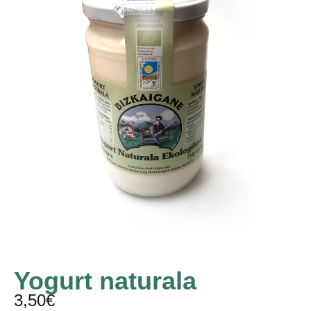
Yogurt naturala
3,50
€