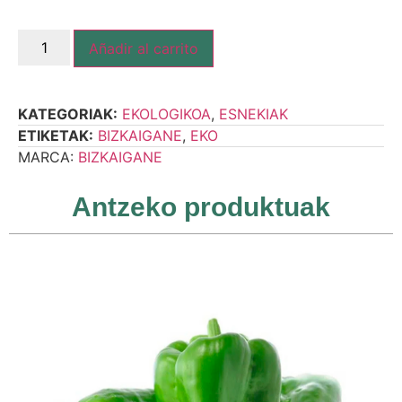
Añadir al carrito
KATEGORIAK:
EKOLOGIKOA
,
ESNEKIAK
ETIKETAK:
BIZKAIGANE
,
EKO
MARCA:
BIZKAIGANE
Antzeko produktuak